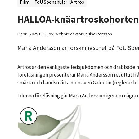
Film
FoU Spenshult
Artros
HALLOA-knäartroskohorten
8 april 2025 06:53
Av:
Webbredaktör
Louise Persson
Maria Andersson är forskningschef på FoU Spens
Artros är den vanligaste ledsjukdomen och drabbade mer
föreläsningen presenterar Maria Andersson resultat fr
smärta och handsmärta men även Galectin (reglerar bl a 
I denna föreläsning går Maria Andersson igenom några