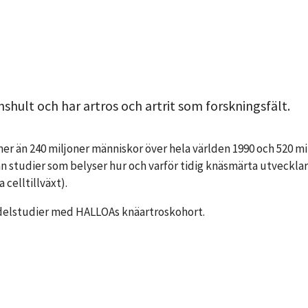
hult och har artros och artrit som forskningsfält.
 än 240 miljoner människor över hela världen 1990 och 520 milj
ån studier som belyser hur och varför tidig knäsmärta utveckl
celltillväxt).
 delstudier med HALLOAs knäartroskohort.