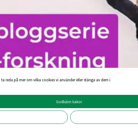
 ta reda på mer om vilka cookies vi använder eller stänga av dem i
Godkänn kakor