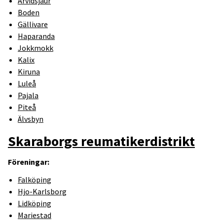
Arvidsjaur
Boden
Gällivare
Haparanda
Jokkmokk
Kalix
Kiruna
Luleå
Pajala
Piteå
Älvsbyn
Skaraborgs reumatikerdistrikt
Föreningar:
Falköping
Hjo-Karlsborg
Lidköping
Mariestad