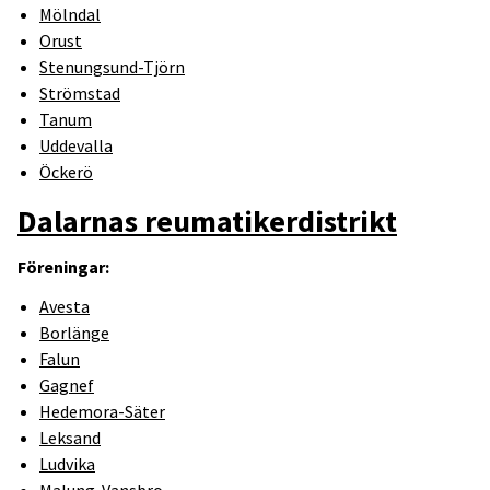
Mölndal
Orust
Stenungsund-Tjörn
Strömstad
Tanum
Uddevalla
Öckerö
Dalarnas reumatikerdistrikt
Föreningar:
Avesta
Borlänge
Falun
Gagnef
Hedemora-Säter
Leksand
Ludvika
Malung-Vansbro