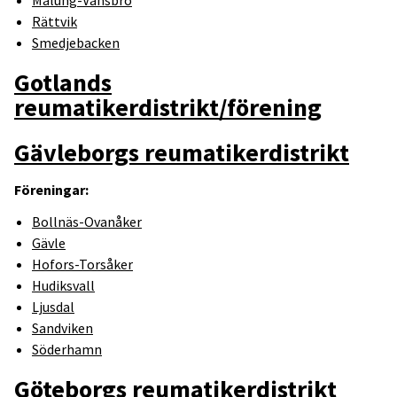
Rättvik
Smedjebacken
Gotlands
reumatikerdistrikt/förening
Gävleborgs reumatikerdistrikt
Föreningar:
Bollnäs-Ovanåker
Gävle
Hofors-Torsåker
Hudiksvall
Ljusdal
Sandviken
Söderhamn
Göteborgs reumatikerdistrikt