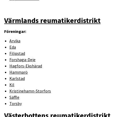
Värmlands reumatikerdistrikt
Föreningar:
Arvika
Eda
Filipstad
Forshaga-Deje
Hagfors-Ekshärad
Hammarö
Karlstad
Kil
Kristinehamn-Storfors
Säffle
Torsby
Västerbottens reumatikerdistrikt