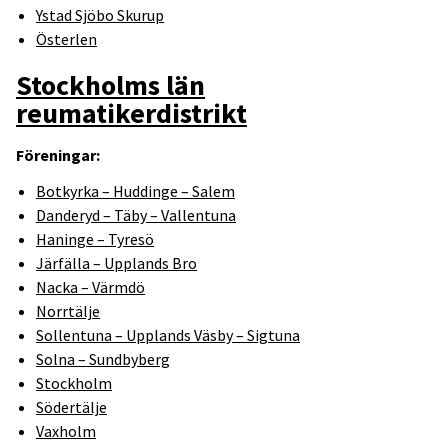
Ystad Sjöbo Skurup
Österlen
Stockholms län
reumatikerdistrikt
Föreningar:
Botkyrka – Huddinge – Salem
Danderyd – Täby – Vallentuna
Haninge – Tyresö
Järfälla – Upplands Bro
Nacka – Värmdö
Norrtälje
Sollentuna – Upplands Väsby – Sigtuna
Solna – Sundbyberg
Stockholm
Södertälje
Vaxholm