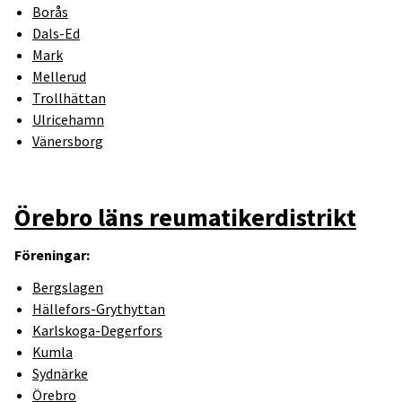
Borås
Dals-Ed
Mark
Mellerud
Trollhättan
Ulricehamn
Vänersborg
Örebro läns reumatikerdistrikt
Föreningar:
Bergslagen
Hällefors-Grythyttan
Karlskoga-Degerfors
Kumla
Sydnärke
Örebro