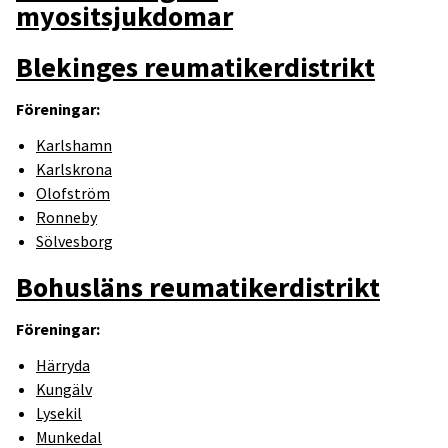
myositsjukdomar
Blekinges reumatikerdistrikt
Föreningar:
Karlshamn
Karlskrona
Olofström
Ronneby
Sölvesborg
Bohusläns reumatikerdistrikt
Föreningar:
Härryda
Kungälv
Lysekil
Munkedal