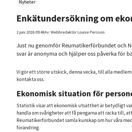
Nyheter
Enkätundersökning om ekon
2 juni 2026 09:48
Av:
Webbredaktör
Louise Persson
Just nu genomför Reumatikerförbundet och Ne
svar är anonyma och hjälper oss påverka för bä
Vi gör ett större utskick, denna vecka, till alla medlem
kontakta oss.
Ekonomisk situation för person
Statistik visar att ekonomisk utsatthet är betydligt v
handla om svårigheter att få pengarna att räcka till, at
Reumatikerförbundet samla kunskap om hur våra medlemm
förändring.