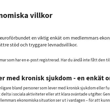
omiska villkor
uroförbundet en viktig enkät om medlemmars ekonomi
ttre stöd och tryggare levnadsvillkor.
mar som har en e-post registrerad. Har du ändå inte fått den til
er med kronisk sjukdom - en enkät 
anligare bland personer som lever med kronisk sjukdom eller fu
t delta i sociala aktiviteter eller att klara oväntade utgifter.
ars ekonomiska situation ser ut i vardagen – för att kunna ly