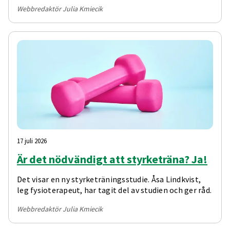
extra omtanke. Därefter kommer ett benpass där du,
Webbredaktör Julia Kmiecik
efter uppvärmningen, använder ett gummiband i alla
övningar. Därefter fortsätter vi
17 juli 2026
Är det nödvändigt att styrketräna? Ja!
Det visar en ny styrketräningsstudie. Åsa Lindkvist,
leg fysioterapeut, har tagit del av studien och ger råd.
Webbredaktör Julia Kmiecik