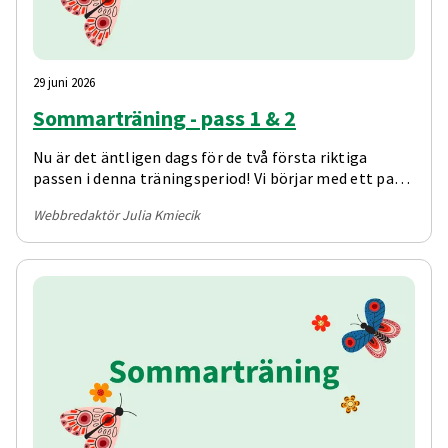
29 juni 2026
Sommarträning - pass 1 & 2
Nu är det äntligen dags för de två första riktiga
passen i denna träningsperiod! Vi börjar med ett pass
som fokuserar på våra ben och ett som fokuserar på
Webbredaktör Julia Kmiecik
axlar och armar.