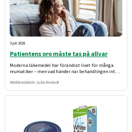
3 juli 2026
Patientens oro måste tas på allvar
Moderna läkemedel har förändrat livet för många
reumatiker – men vad händer när behandlingen inte
fungerar som tänkt? Hur hanterar man biverkningar
Webbredaktör Julia Kmiecik
och vilken roll spelar klimakteriet?