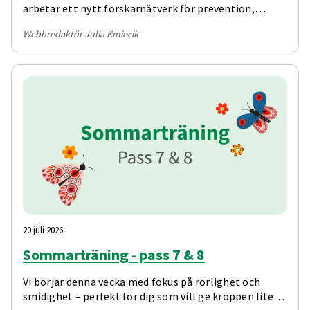
arbetar ett nytt forskarnätverk för prevention,
personcentrering och för en likvärdig vård över hela
Webbredaktör Julia Kmiecik
landet.
20 juli 2026
Sommarträning - pass 7 & 8
Vi börjar denna vecka med fokus på rörlighet och
smidighet – perfekt för dig som vill ge kroppen lite