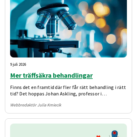
9 juli 2026
Mer träffsäkra behandlingar
Finns det en framtid där fler får rätt behandling i rätt
tid? Det hoppas Johan Askling, professor i
reumatologi, som leder projektet Framtidens
Webbredaktör Julia Kmiecik
reumatologi.