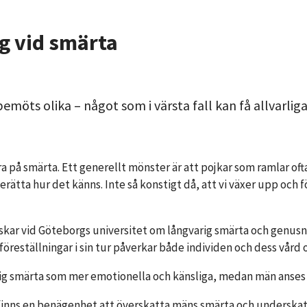
g vid smärta
möts olika – något som i värsta fall kan få allvarli
agera på smärta. Ett generellt mönster är att pojkar som ramlar 
ätta hur det känns. Inte så konstigt då, att vi växer upp och f
ar vid Göteborgs universitet om långvarig smärta och genusnor
öreställningar i sin tur påverkar både individen och dess vård
rig smärta som mer emotionella och känsliga, medan män anses 
 finns en benägenhet att överskatta mäns smärta och underskat