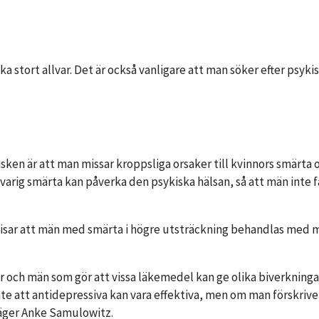
ika stort allvar. Det är också vanligare att man söker efter psyki
Risken är att man missar kroppsliga orsaker till kvinnors smärt
ångvarig smärta kan påverka den psykiska hälsan, så att män int
visar att män med smärta i högre utsträckning behandlas med 
or och män som gör att vissa läkemedel kan ge olika biverkningar
r inte att antidepressiva kan vara effektiva, men om man förskriv
 säger Anke Samulowitz.