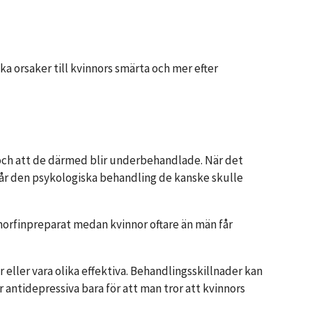
ska orsaker till kvinnors smärta och mer efter
a och att de därmed blir underbehandlade. När det
e får den psykologiska behandling de kanske skulle
morfinpreparat medan kvinnor oftare än män får
 eller vara olika effektiva. Behandlingsskillnader kan
er antidepressiva bara för att man tror att kvinnors