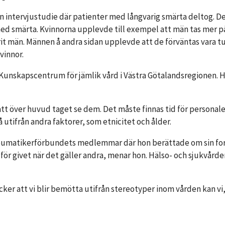
n intervjustudie där patienter med långvarig smärta deltog. D
ed smärta. Kvinnorna upplevde till exempel att män tas mer på
t män. Männen å andra sidan upplevde att de förväntas vara tuf
vinnor.
nskapscentrum för jämlik vård i Västra Götalandsregionen. Hon 
 att över huvud taget se dem. Det måste finnas tid för persona
utifrån andra faktorer, som etnicitet och ålder.
umatikerförbundets medlemmar där hon berättade om sin forsk
r för givet när det gäller andra, menar hon. Hälso- och sjukvård
tycker att vi blir bemötta utifrån stereotyper inom vården kan v