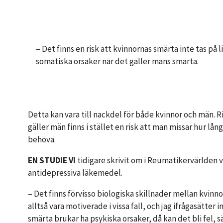
– Det finns en risk att kvinnornas smärta inte tas på l
somatiska orsaker när det gäller mäns smärta.
Detta kan vara till nackdel för både kvinnor och män. 
gäller män finns i stället en risk att man missar hur l
behöva.
EN STUDIE VI
tidigare skrivit om i Reumatikervärlden 
antidepressiva läkemedel.
– Det finns förvisso biologiska skillnader mellan kvinn
alltså vara motiverade i vissa fall, och jag ifrågasätte
smärta brukar ha psykiska orsaker, då kan det bli fel,