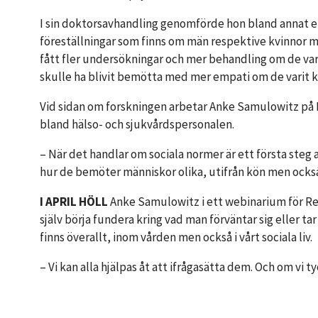
I sin doktorsavhandling genomförde hon bland annat e
föreställningar som finns om män respektive kvinnor m
fått fler undersökningar och mer behandling om de vari
skulle ha blivit bemötta med mer empati om de varit k
Vid sidan om forskningen arbetar Anke Samulowitz på Ku
bland hälso- och sjukvårdspersonalen.
– När det handlar om sociala normer är ett första steg
hur de bemöter människor olika, utifrån kön men också 
I APRIL HÖLL
Anke Samulowitz i ett webinarium för Re
själv börja fundera kring vad man förväntar sig eller ta
finns överallt, inom vården men också i vårt sociala liv.
– Vi kan alla hjälpas åt att ifrågasätta dem. Och om vi 