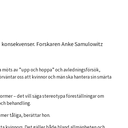
ga konsekvenser. Forskaren Anke Samulowitz
ofta möts av ”upp och hoppa” och avledningsförsök,
örväntar oss att kvinnor och män ska hantera sin smärta
mer – det vill säga stereotypa föreställningar om
 och behandling.
mer tåliga, berättar hon.
ta kvinnors. Det gäller både bland allmänheten och