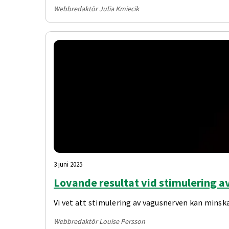
Webbredaktör Julia Kmiecik
3 juni 2025
Lovande resultat vid stimulering 
Vi vet att stimulering av vagusnerven kan minsk
Webbredaktör Louise Persson