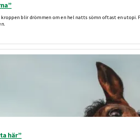
rna”
i kroppen blir drömmen om en hel natts sömn oftast en utopi. F
en.
rta här”