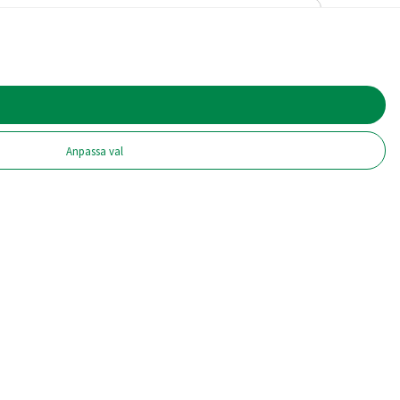
Anpassa val
 Reumatikerförbundet nu en riktad satsning på