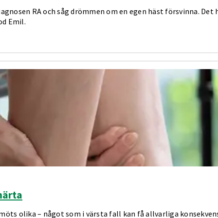
diagnosen RA och såg drömmen om en egen häst försvinna. Det ho
od Emil.
märta
ts olika – något som i värsta fall kan få allvarliga konsekven