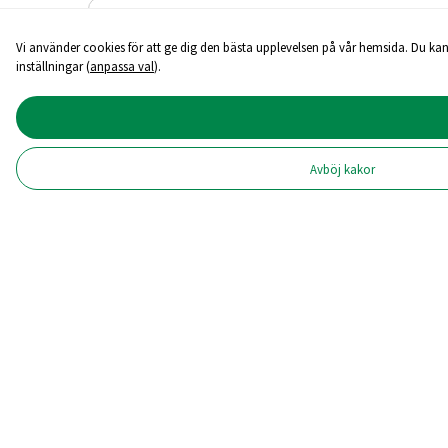
Vi använder cookies för att ge dig den bästa upplevelsen på vår hemsida. Du kan
inställningar (
anpassa val
).
Avböj kakor
6 mars 2025
Fokus på systemsjukdomar
Det behövs mer forskning om systemsjukdomar – 
området – med fokus på samverkan och juniora f
Webbredaktör Louise Persson