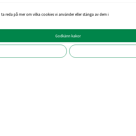
 ta reda på mer om vilka cookies vi använder eller stänga av dem i
Godkänn kakor
likaså mer samverkan och fler forskningspartners. Därför gör
orskare.