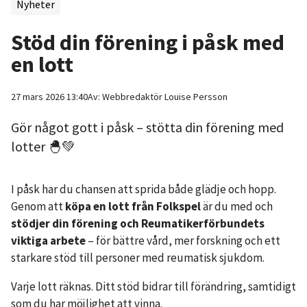
Nyheter
Stöd din förening i påsk med
en lott
27 mars 2026 13:40
Av:
Webbredaktör
Louise Persson
Gör något gott i påsk – stötta din förening med
lotter 🐣💚
I påsk har du chansen att sprida både glädje och hopp.
Genom att
köpa en lott från Folkspel
är du med och
stödjer din förening och Reumatikerförbundets
viktiga arbete
– för bättre vård, mer forskning och ett
starkare stöd till personer med reumatisk sjukdom.
Varje lott räknas. Ditt stöd bidrar till förändring, samtidigt
som du har möjlighet att vinna.