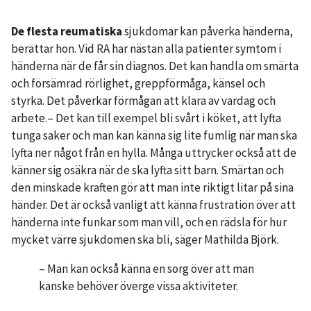
De flesta reumatiska
sjukdomar kan påverka händerna,
berättar hon. Vid RA har nästan alla patienter symtom i
händerna när de får sin diagnos. Det kan handla om smärta
och försämrad rörlighet, greppförmåga, känsel och
styrka. Det påverkar förmågan att klara av vardag och
arbete.– Det kan till exempel bli svårt i köket, att lyfta
tunga saker och man kan känna sig lite fumlig när man ska
lyfta ner något från en hylla. Många uttrycker också att de
känner sig osäkra när de ska lyfta sitt barn. Smärtan och
den minskade kraften gör att man inte riktigt litar på sina
händer. Det är också vanligt att känna frustration över att
händerna inte funkar som man vill, och en rädsla för hur
mycket värre sjukdomen ska bli, säger Mathilda Björk.
– Man kan också känna en sorg över att man
kanske behöver överge vissa aktiviteter.