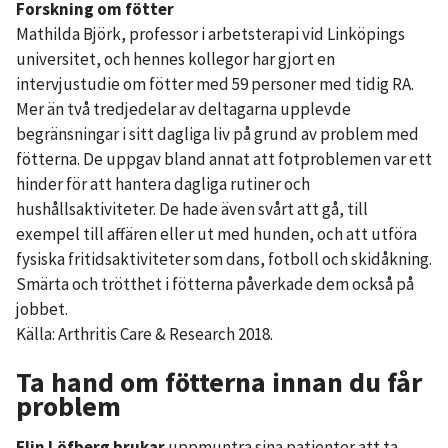
Forskning om fötter
Mathilda Björk, professor i arbetsterapi vid Linköpings
universitet, och hennes kollegor har gjort en
intervjustudie om fötter med 59 personer med tidig RA.
Mer än två tredjedelar av deltagarna upplevde
begränsningar i sitt dagliga liv på grund av problem med
fötterna. De uppgav bland annat att fotproblemen var ett
hinder för att hantera dagliga rutiner och
hushållsaktiviteter. De hade även svårt att gå, till
exempel till affären eller ut med hunden, och att utföra
fysiska fritidsaktiviteter som dans, fotboll och skidåkning.
Smärta och trötthet i fötterna påverkade dem också på
jobbet.
Källa: Arthritis Care & Research 2018.
Ta hand om fötterna innan du får
problem
Elin Löfberg brukar
uppmuntra sina patienter att ta