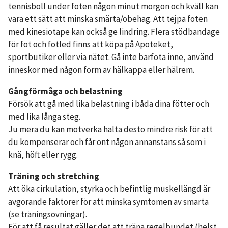
tennisboll under foten någon minut morgon och kväll kan
vara ett sätt att minska smärta/obehag. Att tejpa foten
med kinesiotape kan också ge lindring. Flera stödbandage
för fot och fotled finns att köpa på Apoteket,
sportbutiker eller via nätet. Gå inte barfota inne, använd
inneskor med någon form av hälkappa eller hälrem.
Gångförmåga och belastning
Försök att gå med lika belastning i båda dina fötter och
med lika långa steg.
Ju mera du kan motverka hälta desto mindre risk för att
du kompenserar och får ont någon annanstans så som i
knä, höft eller rygg.
Träning och stretching
Att öka cirkulation, styrka och befintlig muskellängd är
avgörande faktorer för att minska symtomen av smärta
(se träningsövningar).
För att få resultat gäller det att träna regelbundet (helst