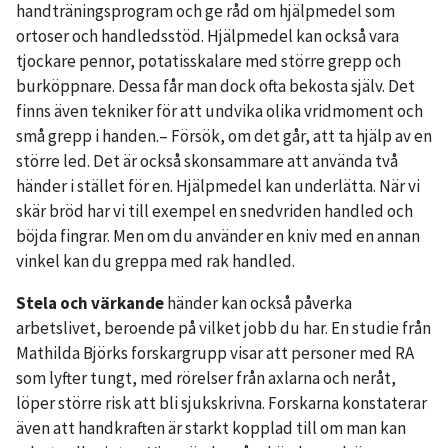
handträningsprogram och ge råd om hjälpmedel som
ortoser och handledsstöd. Hjälpmedel kan också vara
tjockare pennor, potatisskalare med större grepp och
burköppnare. Dessa får man dock ofta bekosta själv. Det
finns även tekniker för att undvika olika vridmoment och
små grepp i handen.– Försök, om det går, att ta hjälp av en
större led. Det är också skonsammare att använda två
händer i stället för en. Hjälpmedel kan underlätta. När vi
skär bröd har vi till exempel en snedvriden handled och
böjda fingrar. Men om du använder en kniv med en annan
vinkel kan du greppa med rak handled.
Stela och värkande
händer kan också påverka
arbetslivet, beroende på vilket jobb du har. En studie från
Mathilda Björks forskargrupp visar att personer med RA
som lyfter tungt, med rörelser från axlarna och neråt,
löper större risk att bli sjukskrivna. Forskarna konstaterar
även att handkraften är starkt kopplad till om man kan