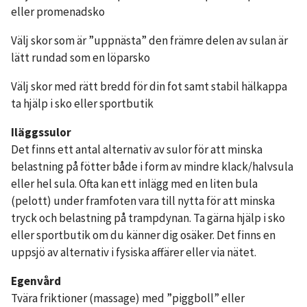
eller promenadsko
Välj skor som är ”uppnästa” den främre delen av sulan är
lätt rundad som en löparsko
Välj skor med rätt bredd för din fot samt stabil hälkappa
ta hjälp i sko eller sportbutik
Iläggssulor
Det finns ett antal alternativ av sulor för att minska
belastning på fötter både i form av mindre klack/halvsula
eller hel sula. Ofta kan ett inlägg med en liten bula
(pelott) under framfoten vara till nytta för att minska
tryck och belastning på trampdynan. Ta gärna hjälp i sko
eller sportbutik om du känner dig osäker. Det finns en
uppsjö av alternativ i fysiska affärer eller via nätet.
Egenvård
Tvära friktioner (massage) med ”piggboll” eller