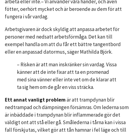
arbeta eller inte.– Vi använder våra händer, och även
fötter, oerhört mycket och är beroende av dem för att
fungera i vår vardag.
Arbetsgivaren är dock skyldig att anpassa arbetet för
personer med nedsatt arbetsförmåga. Det kan till
exempel handla om att du får ett bättre tangentbord
eller en anpassad datormus, säger Mathilda Björk.
– Risken är att man inskränker sin vardag. Vissa
känner att de inte fixar att ta en promenad
med sina vänner eller inte vet om de klarar att
ta sig hem om de går en viss sträcka.
Ett annat vanligt problem
är att trampdynan blir
nedtrampad och dämpningen försämras. Om lederna som
är inbäddade i trampdynan blir inflammerade gör det
väldigt ont att stå eller gå. Smålederna i tårna kan i vissa
fall förskjutas, vilket gör att tån hamnar i fel läge och till