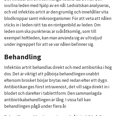
svullna leden med hjälp av en nål. Ledvätskan analyseras,
och vid infektiös artrit är den grumlig och innehåller vita
blodkroppar samt mikroorganismer. För att veta att nålen
sticks in i leden rätt tas en röntgenbild av leden. Om
leden som ska punkteras är svåråtkomlig, som till
exempel höftleden, kan man använda sig av ultraljud
under ingreppet för att se var nålen befinner sig.
Behandling
Infektiös artrit behandlas direkt och med antibiotika i hög
dos. Det är viktigt att påbörja behandlingen snabbt
eftersom brosket börjar brytas ned redan efter ett dygn.
Antibiotikan ges först intravenöst, det vill säga direkt in i
blodet och därefter i tablettform. Den sammanlagda
antibiotikabehandlingen är lång. I vissa fall kan
behandlingen pågå under flera år.