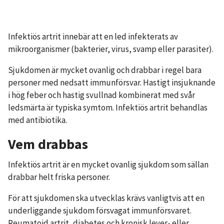
Infektiös artrit innebär att en led infekterats av
mikroorganismer (bakterier, virus, svamp eller parasiter).
Sjukdomen är mycket ovanlig och drabbar i regel bara
personer med nedsatt immunförsvar. Hastigt insjuknande
i hög feber och hastig svullnad kombinerat med svår
ledsmärta är typiska symtom. Infektiös artrit behandlas
med antibiotika.
Vem drabbas
Infektiös artrit är en mycket ovanlig sjukdom som sällan
drabbar helt friska personer.
För att sjukdomen ska utvecklas krävs vanligtvis att en
underliggande sjukdom försvagat immunförsvaret.
Reumatoid artrit, diabetes och kronisk lever- eller