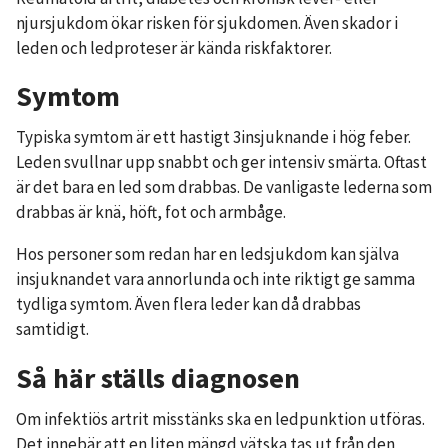
njursjukdom ökar risken för sjukdomen. Även skador i
leden och ledproteser är kända riskfaktorer.
Symtom
Typiska symtom är ett hastigt 3insjuknande i hög feber.
Leden svullnar upp snabbt och ger intensiv smärta. Oftast
är det bara en led som drabbas. De vanligaste lederna som
drabbas är knä, höft, fot och armbåge.
Hos personer som redan har en ledsjukdom kan själva
insjuknandet vara annorlunda och inte riktigt ge samma
tydliga symtom. Även flera leder kan då drabbas
samtidigt.
Så här ställs diagnosen
Om infektiös artrit misstänks ska en ledpunktion utföras.
Det innebär att en liten mängd vätska tas ut från den