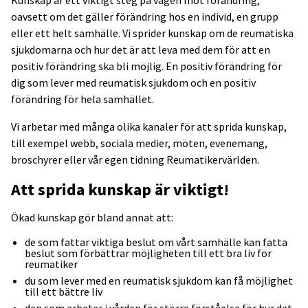
Kunskap är ett viktigt steg på vägen mot förändring,
oavsett om det gäller förändring hos en individ, en grupp
eller ett helt samhälle. Vi sprider kunskap om de reumatiska
sjukdomarna och hur det är att leva med dem för att en
positiv förändring ska bli möjlig. En positiv förändring för
dig som lever med reumatisk sjukdom och en positiv
förändring för hela samhället.
Vi arbetar med många olika kanaler för att sprida kunskap,
till exempel webb, sociala medier, möten, evenemang,
broschyrer eller vår egen tidning Reumatikervärlden.
Att sprida kunskap är viktigt!
Ökad kunskap gör bland annat att:
de som fattar viktiga beslut om vårt samhälle kan fatta
beslut som förbättrar möjligheten till ett bra liv för
reumatiker
du som lever med en reumatisk sjukdom kan få möjlighet
till ett bättre liv
den som arbetar i vården för större förståelse för hur det