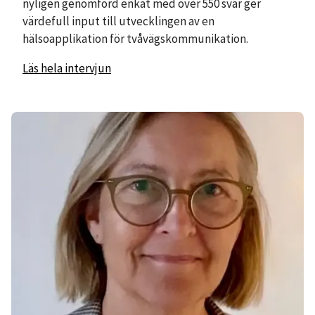
nyligen genomförd enkät med över 550 svar ger
värdefull input till utvecklingen av en
hälsoapplikation för tvåvägskommunikation.
Läs hela intervjun