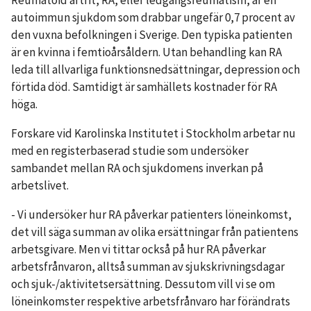
Reumatoid artrit, RA, eller ledgångsreumatism, är en
autoimmun sjukdom som drabbar ungefär 0,7 procent av
den vuxna befolkningen i Sverige. Den typiska patienten
är en kvinna i femtioårsåldern. Utan behandling kan RA
leda till allvarliga funktionsnedsättningar, depression och
förtida död. Samtidigt är samhällets kostnader för RA
höga.
Forskare vid Karolinska Institutet i Stockholm arbetar nu
med en registerbaserad studie som undersöker
sambandet mellan RA och sjukdomens inverkan på
arbetslivet.
- Vi undersöker hur RA påverkar patienters löneinkomst,
det vill säga summan av olika ersättningar från patientens
arbetsgivare. Men vi tittar också på hur RA påverkar
arbetsfrånvaron, alltså summan av sjukskrivningsdagar
och sjuk-/aktivitetsersättning. Dessutom vill vi se om
löneinkomster respektive arbetsfrånvaro har förändrats