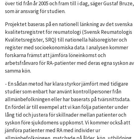
över tid från år 2005 och fram till i dag, säger Gustaf Bruze,
som är ansvarig för studien.
Projektet baseras på en nationell länkning av det svenska
kvalitetsregistret för reumatologi (Svensk Reumatologis
Kvalitetsregister, SRQ) till nationella hälsoregister och
register med socioekonomiska data. I analysen kommer
forskarna främst att jämföra löneinkomst och
arbetsfrånvaro för RA-patienter med deras egna syskon av
samma kön.
- En sådan metod har klara styrkor jämfört med tidigare
studier som enbart har använt kontrollpersoner från
allmänbefolkningen eller har baserats på tvärsnittsdata.
En fördel är till exempel att vi kan följa patienter under
lång tid och justera för skillnader mellan patienter och
syskon före sjukdomens uppkomst. Vi kommer också att
jämföra patienter med RA med individer ur
allmänbefolkningen, matchade på ålder, kön, utbildning