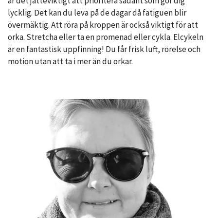
är det jätteviktigt att prioritera sådant som gör dig
lycklig. Det kan du leva på de dagar då fatiguen blir
övermäktig. Att röra på kroppen är också viktigt för att
orka. Stretcha eller ta en promenad eller cykla. Elcykeln
är en fantastisk uppfinning! Du får frisk luft, rörelse och
motion utan att ta i mer än du orkar.