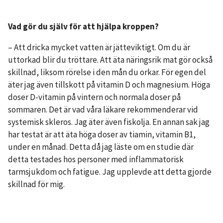
Vad gör du själv för att hjälpa kroppen?
– Att dricka mycket vatten är jätteviktigt. Om du är
uttorkad blir du tröttare. Att äta näringsrik mat gör också
skillnad, liksom rörelse i den mån du orkar. För egen del
äter jag även tillskott på vitamin D och magnesium. Höga
doser D-vitamin på vintern och normala doser på
sommaren. Det är vad våra läkare rekommenderar vid
systemisk skleros. Jag äter även fiskolja. En annan sak jag
har testat är att äta höga doser av tiamin, vitamin B1,
under en månad. Detta då jag läste om en studie där
detta testades hos personer med inflammatorisk
tarmsjukdom och fatigue. Jag upplevde att detta gjorde
skillnad för mig.