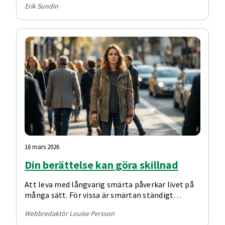
Erik Sundin
16 mars 2026
Din berättelse kan göra skillnad
Att leva med långvarig smärta påverkar livet på
många sätt. För vissa är smärtan ständigt
närvarande, för andra kommer den i skov – men
Webbredaktör Louise Persson
känslan av att behöva anpassa vardagen är något