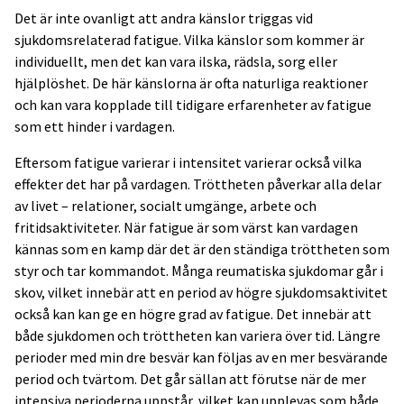
Det är inte ovanligt att andra känslor triggas vid
sjukdomsrelaterad fatigue. Vilka känslor som kommer är
individuellt, men det kan vara ilska, rädsla, sorg eller
hjälplöshet. De här känslorna är ofta naturliga reaktioner
och kan vara kopplade till tidigare erfarenheter av fatigue
som ett hinder i vardagen.
Eftersom fatigue varierar i intensitet varierar också vilka
effekter det har på vardagen. Tröttheten påverkar alla delar
av livet – relationer, socialt umgänge, arbete och
fritidsaktiviteter. När fatigue är som värst kan vardagen
kännas som en kamp där det är den ständiga tröttheten som
styr och tar kommandot. Många reumatiska sjukdomar går i
skov, vilket innebär att en period av högre sjukdomsaktivitet
också kan kan ge en högre grad av fatigue. Det innebär att
både sjukdomen och tröttheten kan variera över tid. Längre
perioder med min­ dre besvär kan följas av en mer besvärande
period och tvärtom. Det går sällan att förutse när de mer
intensiva perioderna uppstår, vilket kan upplevas som både