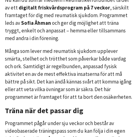
Nu kan du som är medlem i Reumatikerförbundet ta del
av ett
digitalt friskvårdsprogram på 7 veckor
, särskilt
framtaget för dig med reumatisk sjukdom. Programmet
leds av
Sofia Åhman
och ger dig möjlighet att träna
tryggt, enkelt och anpassat – hemma eller tillsammans
med andra i din förening.
Många som lever med reumatisk sjukdom upplever
smärta, stelhet och trötthet som påverkar både vardag
och ork. Samtidigt är regelbunden, anpassad fysisk
aktivitet en av de mest effektiva insatserna för att må
bättre på sikt. Det kan ändå kännas svårt att komma igång
eller att veta vilka övningar som är säkra. Det här
programmet är framtaget för att ta bort den osäkerheten.
Träna när det passar dig
Programmet pågår under sju veckor och består av
videobaserade träningspass som du kan följa i din egen