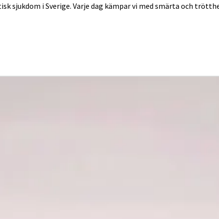
tisk sjukdom i Sverige. Varje dag kämpar vi med smärta och trött