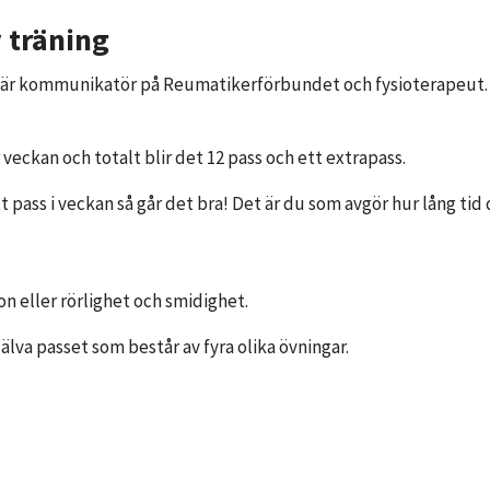
 träning
är kommunikatör på Reumatikerförbundet och fysioterapeut. M
 veckan och totalt blir det 12 pass och ett extrapass.
t pass i veckan så går det bra! Det är du som avgör hur lång tid d
on eller rörlighet och smidighet.
älva passet som består av fyra olika övningar.