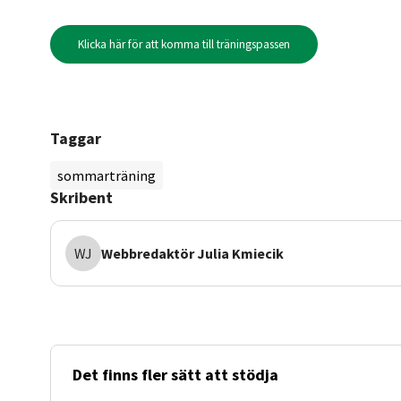
Klicka här för att komma till träningspassen
Taggar
sommarträning
Skribent
WJ
Webbredaktör
Julia Kmiecik
Det finns fler sätt att stödja