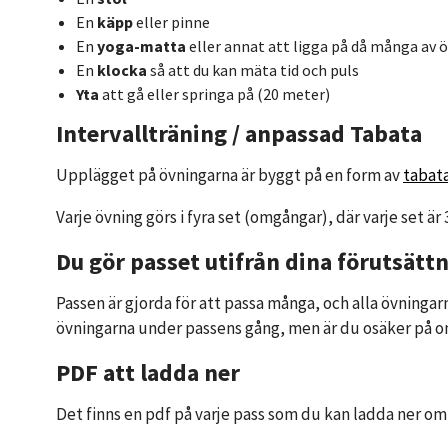
En
käpp
eller pinne
En
yoga-matta
eller annat att ligga på då många av 
En
klocka
så att du kan mäta tid och puls
Yta
att gå eller springa på (20 meter)
Intervallträning / anpassad Tabata
Upplägget på övningarna är byggt på en form av
tabat
Varje övning görs i fyra set (omgångar), där varje set är 
Du gör passet utifrån dina förutsätt
Passen är gjorda för att passa många, och alla övningarn
övningarna under passens gång, men är du osäker på om e
PDF att ladda ner
Det finns en pdf på varje pass som du kan ladda ner om 