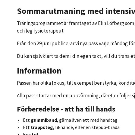
Sommarutmaning med intensiv
Träningsprogrammet är framtaget av Elin Löfberg som 
och leg fysioterapeut.
Från den 29 juni publicerar vi nya pass varje måndag för
Du kan självklart ta dem i din egen takt, vill du träna et
Information
Passen har olika fokus, till exempel benstyrka, konditi
Alla pass startar med en uppvärmning, därefter följer sj
Förberedelse - att ha till hands
Ett
gummiband
,
gärna även ett med handtag.
Ett
trappsteg
, liknande, eller en stepup-bräda
En
stol