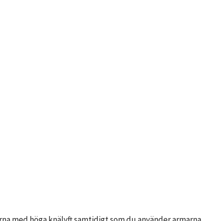
tårna med höga knälyft samtidigt som du använder armarna.