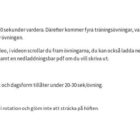
0 sekunder vardera. Därefter kommer fyra träningsövningar, var
v övningen.
eo, i videon scrollar du fram övningarna, du kan också ladda ne
samt en nedladdningsbar pdf om du vill skriva ut.
k och dagsform tillåter under 20-30 sek/övning.
 i rotation och glöm inte att sträcka på höften.