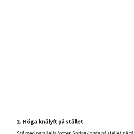
2. Höga knälyft på stället
Stå med parallella fötter. Spring/jogga på stället på 