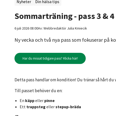
Nyheter
Din hälsa tips
Sommarträning - pass 3 & 4
6 juli 2026 08:00
Av:
Webbredaktör
Julia Kmiecik
Ny vecka och två nya pass som fokuserar på ko
Har du missat tidigare pass? Klicka här!
Detta pass handlar om kondition! Du tränar så hårt du v
Till passet behöver du en:
En
käpp
eller
pinne
Ett
trappsteg
eller
stepup-bräda