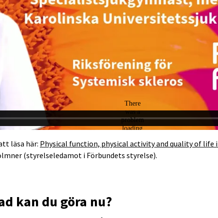
att läsa här:
Physical function, physical activity and quality of life
mner (styrelseledamot i Förbundets styrelse).
vad kan du göra nu?