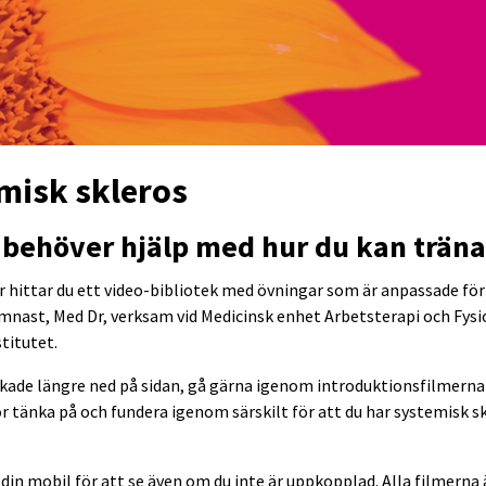
emisk skleros
 behöver hjälp med hur du kan träna
är hittar du ett video-bibliotek med övningar som är anpassade f
mnast, Med Dr, verksam vid Medicinsk enhet Arbetsterapi och Fysio
stitutet.
kade längre ned på sidan, gå gärna igenom introduktionsfilmerna
r tänka på och fundera igenom särskilt för att du har systemisk skl
ll din mobil för att se även om du inte är uppkopplad. Alla filmern