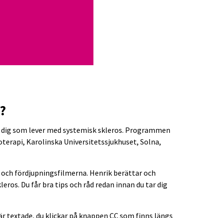
?
ör dig som lever med systemisk skleros. Programmen
terapi, Karolinska Universitetssjukhuset, Solna,
 och fördjupningsfilmerna. Henrik berättar och
eros. Du får bra tips och råd redan innan du tar dig
a är textade, du klickar på knappen CC som finns längs