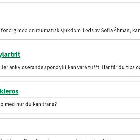
 för dig med en reumatisk sjukdom. Leds av Sofia Åhman, kän
lartrit
ller ankyloserande spondylit kan vara tufft. Här får du tips o
kleros
lp med hur du kan träna?