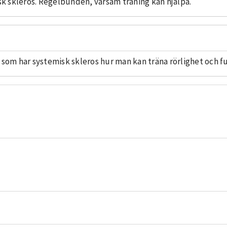
isk skleros. Regelbunden, varsam träning kan hjälpa.
 som har systemisk skleros hur man kan träna rörlighet och f