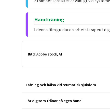
Stramhet i ansiktet är vanligt vid system
Handträning
I denna film guidar en arbetsterapeut dig
Bild:
Adobe stock, AI
Träning och hälsa vid reumatisk sjukdom
För dig som tränar på egen hand